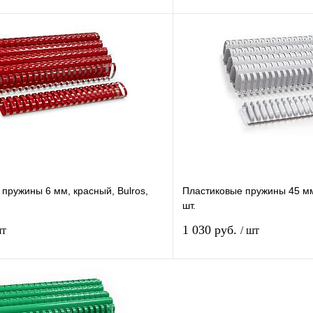
В корзину
лик
Сравнение
Купить в 1 клик
В
В избранное
наличии
н
пружины 6 мм, красный, Bulros,
Пластиковые пружины 45 мм,
шт.
1 030 руб.
шт
/ шт
В корзину