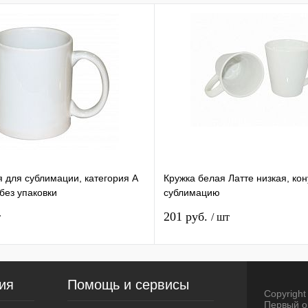
я для сублимации, категория А
Кружка белая Латте низкая, ко
ез упаковки
сублимацию
201 руб.
т
/ шт
ия
Помощь и сервисы
Copyright 
Первый о