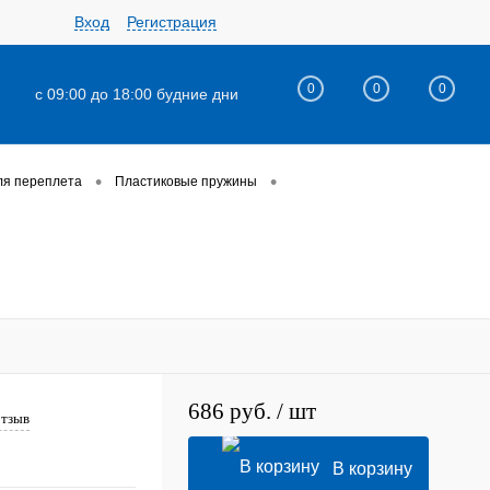
Вход
Регистрация
0
0
0
с 09:00 до 18:00 будние дни
•
•
ля переплета
Пластиковые пружины
686 руб.
/ шт
отзыв
В корзину