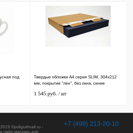
нусная под
Твердые обложки А4 серия SLIM, 304x212
К
мм, покрытие "лен", без окна, синие
B
1
1 545 руб.
5
/ шт
1
+7 (499) 213-20-10
2019 ©poligrafmall.ru -
н-лайн магазин для