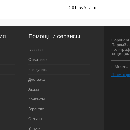
201 руб.
т
/ шт
ия
Помощь и сервисы
Copyright 
Первый о
полиграф
Главная
защищен
О магазине
г. Москва
Как купить
Посмотре
Доставка
Акции
Контакты
Гарантия
Отзывы
Услуги