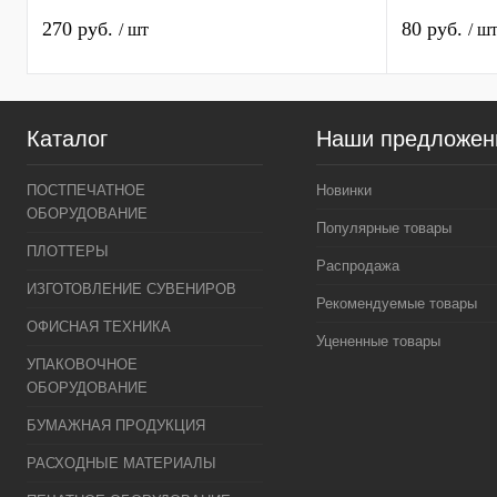
270 руб.
80 руб.
/ шт
/ ш
Каталог
Наши предложен
ПОСТПЕЧАТНОЕ
Новинки
ОБОРУДОВАНИЕ
Популярные товары
ПЛОТТЕРЫ
Распродажа
ИЗГОТОВЛЕНИЕ СУВЕНИРОВ
Рекомендуемые товары
ОФИСНАЯ ТЕХНИКА
Уцененные товары
УПАКОВОЧНОЕ
ОБОРУДОВАНИЕ
БУМАЖНАЯ ПРОДУКЦИЯ
РАСХОДНЫЕ МАТЕРИАЛЫ