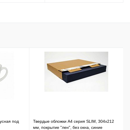
нусная под
Твердые обложки А4 серия SLIM, 304x212
К
мм, покрытие "лен", без окна, синие
B