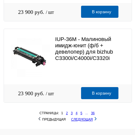
23 900 руб.
В корзину
/ шт
IUP-36M - Малиновый
имидж-юнит (ф/б +
девелопер) для bizhub
C3300i/С4000i/C3320i
23 900 руб.
В корзину
/ шт
СТРАНИЦЫ:
1
2
3
4
5
...
36
ПРЕДЫДУЩАЯ
СЛЕДУЮЩАЯ