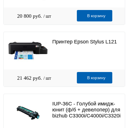
20 800 руб.
В корзину
/ шт
Принтер Epson Stylus L121
21 462 руб.
В корзину
/ шт
IUP-36C - Голубой имидж-
юнит (ф/б + девелопер) для
bizhub C3300i/С4000i/C3320i