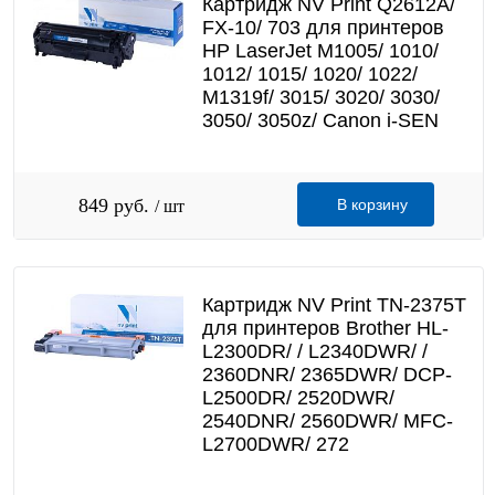
Картридж NV Print Q2612A/
FX-10/ 703 для принтеров
HP LaserJet M1005/ 1010/
1012/ 1015/ 1020/ 1022/
M1319f/ 3015/ 3020/ 3030/
3050/ 3050z/ Canon i-SEN
849 руб.
В корзину
/ шт
Картридж NV Print TN-2375T
для принтеров Brother HL-
L2300DR/ / L2340DWR/ /
2360DNR/ 2365DWR/ DCP-
L2500DR/ 2520DWR/
2540DNR/ 2560DWR/ MFC-
L2700DWR/ 272