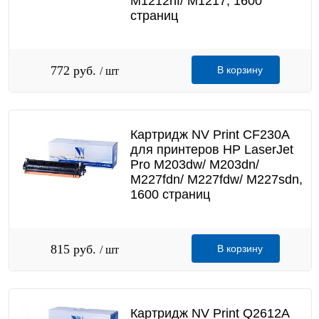
M1212nf/ М1217, 1600
страниц
772 руб.
В корзину
/ шт
Картридж NV Print CF230A
для принтеров HP LaserJet
Pro M203dw/ M203dn/
M227fdn/ M227fdw/ M227sdn,
1600 страниц
815 руб.
В корзину
/ шт
Картридж NV Print Q2612A