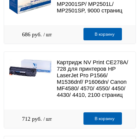
MP2001SP/ MP2501L/
MP2501SP, 9000 страниц
686 руб.
В корзину
/ шт
Картридж NV Print CE278A/
728 для принтеров HP
LaserJet Pro P1566/
M1536dnf/ P1606dn/ Canon
MF4580/ 4570/ 4550/ 4450/
4430/ 4410, 2100 страниц
712 руб.
В корзину
/ шт