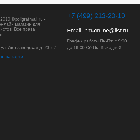
+7 (499) 213-20-10
2019 ©poligrafmall.ru -
н-лайн магазин для
истов. Все права
Email:
pm-online@list.ru
ы.
График работы Пн-Пт: с 9:00
, ул. Автозаводская д. 23 к 7
до 18:00 Сб-Вс: Выходной
ть на карте