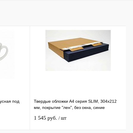
нусная под
Твердые обложки А4 серия SLIM, 304x212
К
мм, покрытие "лен", без окна, синие
B
1
1 545 руб.
5
/ шт
1