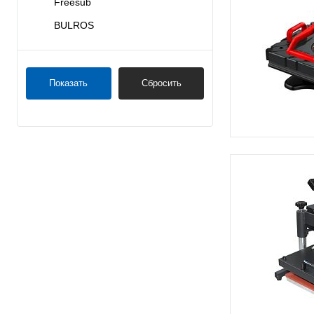
Freesub
BULROS
Показать
Сбросить