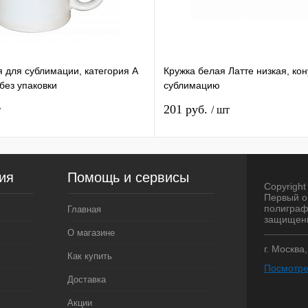
я для сублимации, категория А
Кружка белая Латте низкая, ко
ез упаковки
сублимацию
201 руб.
т
/ шт
ия
Помощь и сервисы
Copyright 
Первый о
полиграф
Главная
защищен
О магазине
г. Москва
Как купить
Посмотре
Доставка
Акции