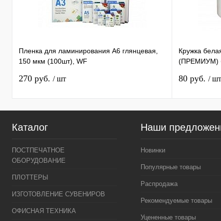
Пленка для ламинирования А6 глянцевая,
Кружка бела
150 мкм (100шт), WF
(ПРЕМИУМ) б
270 руб.
80 руб.
/ шт
/ ш
Каталог
Наши предложен
ПОСТПЕЧАТНОЕ
Новинки
ОБОРУДОВАНИЕ
Популярные товары
ПЛОТТЕРЫ
Распродажа
ИЗГОТОВЛЕНИЕ СУВЕНИРОВ
Рекомендуемые товары
ОФИСНАЯ ТЕХНИКА
Уцененные товары