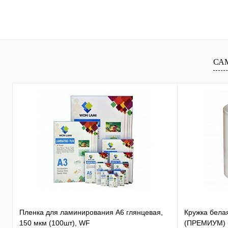
Подписаться
Купить в 1 клик
Сравнение
Купить в 1 к
В избранное
Недоступно
В избранное
СА
Пленка для ламинирования А6 глянцевая,
Кружка бела
150 мкм (100шт), WF
(ПРЕМИУМ) б