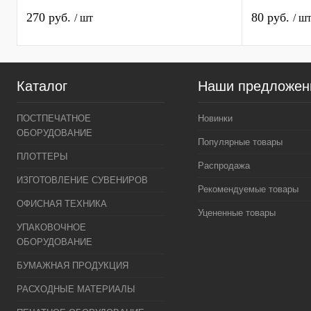
270 руб.
80 руб.
/ шт
/ ш
Каталог
Наши предложен
ПОСТПЕЧАТНОЕ
Новинки
ОБОРУДОВАНИЕ
Популярные товары
ПЛОТТЕРЫ
Распродажа
ИЗГОТОВЛЕНИЕ СУВЕНИРОВ
Рекомендуемые товары
ОФИСНАЯ ТЕХНИКА
Уцененные товары
УПАКОВОЧНОЕ
ОБОРУДОВАНИЕ
БУМАЖНАЯ ПРОДУКЦИЯ
РАСХОДНЫЕ МАТЕРИАЛЫ