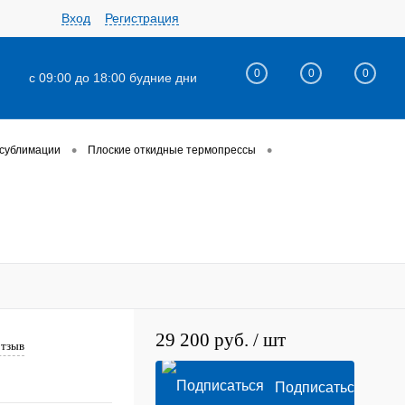
Вход
Регистрация
0
0
0
с 09:00 до 18:00 будние дни
•
•
 сублимации
Плоские откидные термопрессы
29 200 руб.
/ шт
отзыв
Подписаться