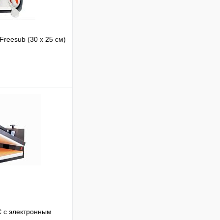
reesub (30 х 25 см)
В корзину
Сравнение
В
аличии
C с электронным