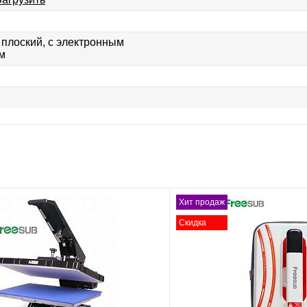
плоский, с электронным
м
Хит продаж
Скидка