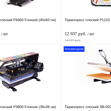
плоский P4060 Freesub (40х60 см)
Термопресс плоский P1210 F
.
12 937 руб.
/ шт
/ шт
14 937 руб.
Рекомендуем
В корзину
лик
Сравнение
Купить в 1 клик
В
В избранное
наличии
н
плоский P3800 Freesub (38х38 см)
Термопресс плоский SB-05