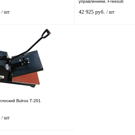
управлением, Freesub
.
42 925 руб.
/ шт
/ шт
Подписаться
лик
Сравнение
Купить в 1 клик
Недоступно
В избранное
лоский Bulros T-201
.
/ шт