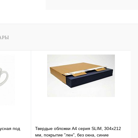
АРЫ
нусная под
Твердые обложки А4 серия SLIM, 304x212
К
мм, покрытие "лен", без окна, синие
B