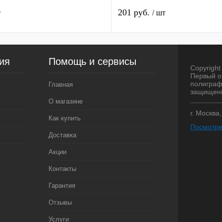
201 руб.
т
/ шт
ия
Помощь и сервисы
Copyright 
Первый о
полиграф
Главная
защищен
О магазине
г. Москва
Как купить
Посмотре
Доставка
Акции
Контакты
Гарантия
Отзывы
Услуги