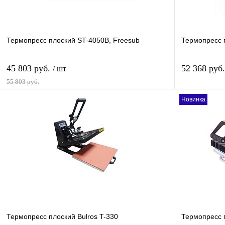
Термопресс плоский ST-4050B, Freesub
Термопресс 
45 803 руб.
52 368 руб
/ шт
55 803 руб.
Новинка
В корзину
Купить в 1 клик
Сравнение
Купить в 1 к
В избранное
В
В избранное
наличии
Термопресс плоский Bulros T-330
Термопресс 