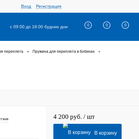
Вход
Регистрация
0
0
0
с 09:00 до 18:00 будние дни
•
•
ля переплета
Пружина для переплета в бобинах
4 200 руб.
/ шт
отзыв
В корзину