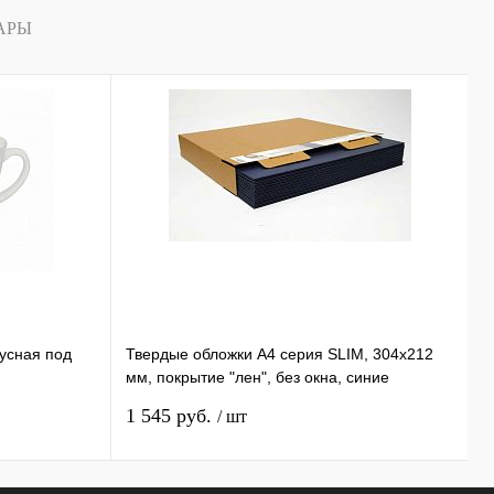
АРЫ
нусная под
Твердые обложки А4 серия SLIM, 304x212
К
мм, покрытие "лен", без окна, синие
B
1
1 545 руб.
5
/ шт
1