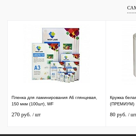
В избранное
В
В избранное
СА
наличии
Пленка для ламинирования А6 глянцевая,
Кружка бела
150 мкм (100шт), WF
(ПРЕМИУМ) б
270 руб.
80 руб.
/ шт
/ ш