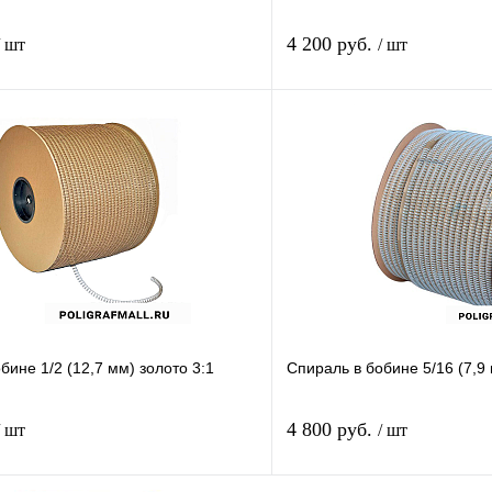
4 200 руб.
/ шт
/ шт
В корзину
лик
Сравнение
Купить в 1 клик
В
В избранное
наличии
н
бине 1/2 (12,7 мм) золото 3:1
Спираль в бобине 5/16 (7,9
4 800 руб.
/ шт
/ шт