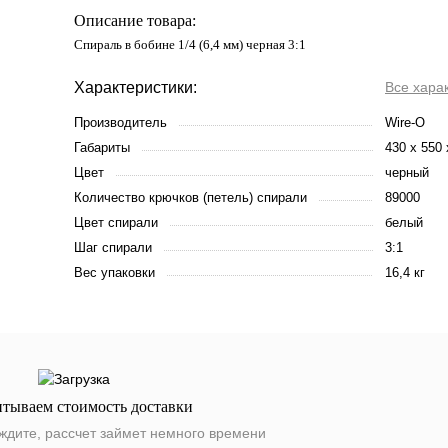
Описание товара:
Спираль в бобине 1/4 (6,4 мм) черная 3:1
Характеристики:
Все хара
Производитель
Wire-O
Габариты
430 х 550
Цвет
черный
Количество крючков (петель) спирали
89000
Цвет спирали
белый
Шаг спирали
3:1
Вес упаковки
16,4 кг
итываем стоимость доставки
ждите, рассчет займет немного времени