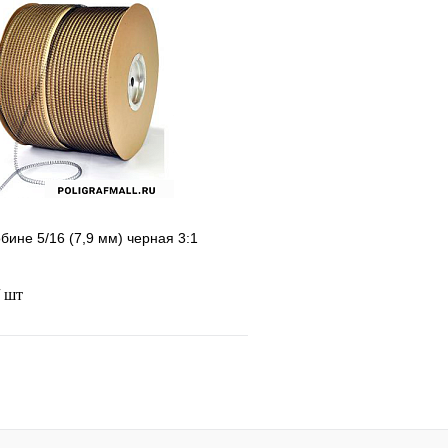
В корзину
лик
Сравнение
Купить в 1 клик
В
В избранное
наличии
н
бине 5/16 (7,9 мм) черная 3:1
/ шт
В корзину
лик
Сравнение