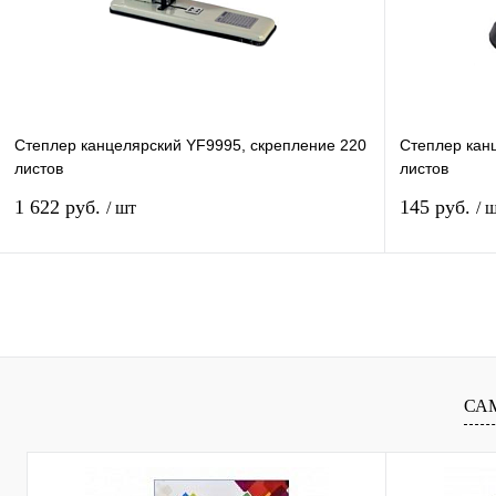
В избранное
В
В избранное
наличии
Степлер канцелярский YF9995, скрепление 220
Степлер кан
листов
листов
1 622 руб.
145 руб.
/ шт
/ 
В корзину
Купить в 1 клик
Сравнение
Купить в 1 к
В избранное
В
В избранное
СА
наличии