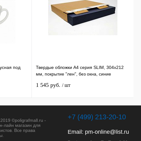
нусная под
Твердые обложки А4 серия SLIM, 304x212
К
мм, покрытие "лен", без окна, синие
B
1
1 545 руб.
5
/ шт
1
+7 (499) 213-20-10
2019 ©poligrafmall.ru -
н-лайн магазин для
истов. Все права
Email:
pm-online@list.ru
ы.