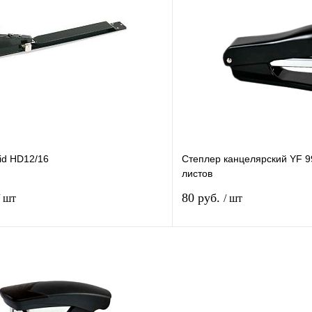
В корзину
лик
Сравнение
Купить в 1 клик
В
В избранное
наличии
н
id HD12/16
Степлер канцелярский YF 9
листов
80 руб.
/ шт
/ шт
В корзину
лик
Сравнение
Купить в 1 клик