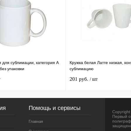
я для сублимации, категория А
Кружка белая Латте низкая, ко
ез упаковки
сублимацию
201 руб.
т
/ шт
ия
Помощь и сервисы
Copyright 
Первый о
полиграф
Главная
защищен