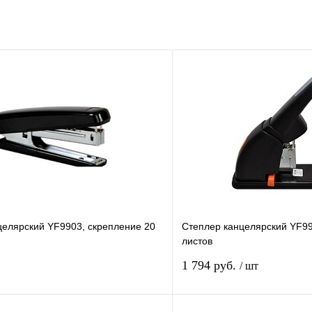
целярский YF9903, скрепление 20
Степлер канцелярский YF99
листов
1 794 руб.
/ шт