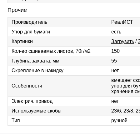
Прочие
Производитель
РеалИСТ
Упор для бумаги
есть
Картинки
Загрузить
/
Кол-во сшиваемых листов, 70г/м2
150
Глубина захвата, мм
55
Скрепление в накидку
нет
вмещает скоб
Особенности
упор для бу
хранения ск
Электрич. привод
нет
Используемые скобы
23/6, 23/8, 2
Тип
ручной