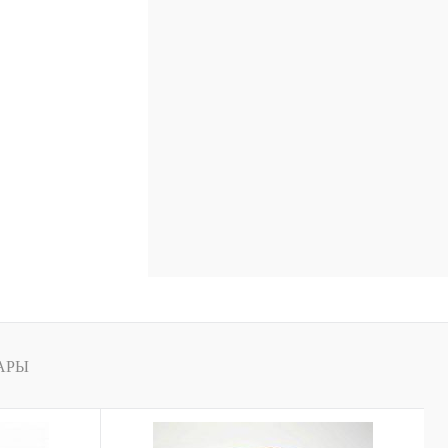
В
аличии
АРЫ