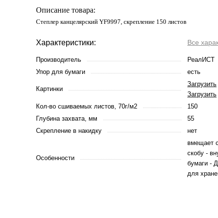
Описание товара:
Степлер канцелярский YF9997, скрепление 150 листов
Характеристики:
Все хара
Производитель
РеалИСТ
Упор для бумаги
есть
Загрузить
Картинки
Загрузить
Кол-во сшиваемых листов, 70г/м2
150
Глубина захвата, мм
55
Скрепление в накидку
нет
вмещает с
скобу - вн
Особенности
бумаги - 
для хране