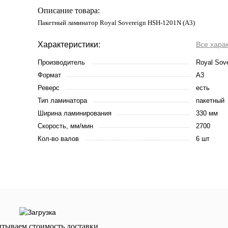
Описание товара:
Пакетный ламинатор Royal Sovereign HSH-1201N (А3)
Характеристики:
Все хара
Производитель
Royal Sov
Формат
А3
Реверс
есть
Тип ламинатора
пакетный
Ширина ламинирования
330 мм
Скорость, мм/мин
2700
Кол-во валов
6 шт
итываем стоимость доставки