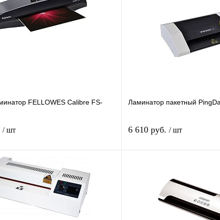
минатор FELLOWES Calibre FS-
Ламинатор пакетный PingDa
.
6 610 руб.
/ шт
/ шт
В корзину
лик
Сравнение
Купить в 1 клик
В
В избранное