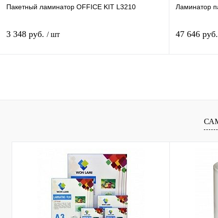
Пакетный ламинатор OFFICE KIT L3210
Ламинатор п
3 348 руб.
47 646 руб
/ шт
В корзину
Купить в 1 клик
Сравнение
Купить в 1 к
В избранное
В
В избранное
СА
наличии