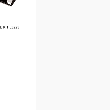
аличии
E KIT L3223
В корзину
Сравнение
В
аличии