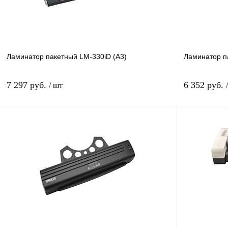
наличии
Ламинатор пакетный LM-330iD (А3)
Ламинатор п
7 297 руб.
6 352 руб.
/ шт
В корзину
Купить в 1 клик
Сравнение
Купить в 1 к
В избранное
В
В избранное
наличии