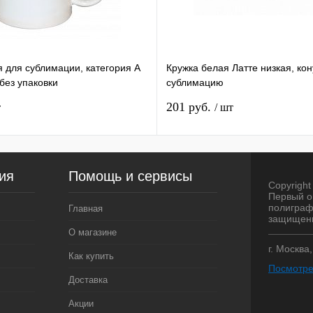
я для сублимации, категория А
Кружка белая Латте низкая, ко
ез упаковки
сублимацию
201 руб.
т
/ шт
ия
Помощь и сервисы
Copyright 
Первый о
полиграф
Главная
защищен
О магазине
г. Москва
Как купить
Посмотре
Доставка
Акции