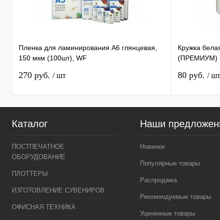
Пленка для ламинирования А6 глянцевая,
Кружка бела
150 мкм (100шт), WF
(ПРЕМИУМ) б
270 руб.
80 руб.
/ шт
/ ш
Каталог
Наши предложен
ПОСТПЕЧАТНОЕ
Новинки
ОБОРУДОВАНИЕ
Популярные товары
ПЛОТТЕРЫ
Распродажа
ИЗГОТОВЛЕНИЕ СУВЕНИРОВ
Рекомендуемые товары
ОФИСНАЯ ТЕХНИКА
Уцененные товары