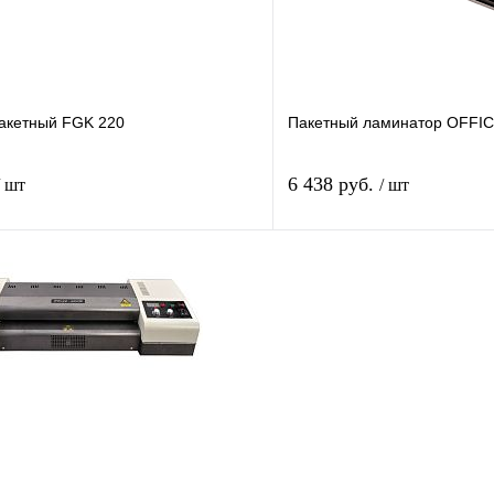
наличии
н
акетный FGK 220
Пакетный ламинатор OFFIC
6 438 руб.
/ шт
/ шт
В корзину
лик
Сравнение
Купить в 1 клик
В
В избранное
наличии
н