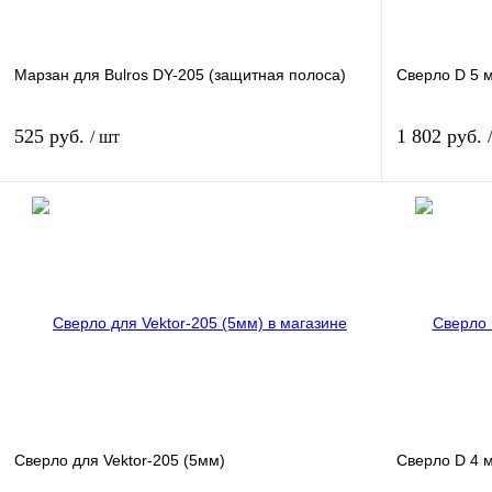
Марзан для Bulros DY-205 (защитная полоса)
Сверло D 5 
525 руб.
1 802 руб.
/ шт
В корзину
Купить в 1 клик
Сравнение
Купить в 1 к
В избранное
В
В избранное
наличии
Сверло для Vektor-205 (5мм)
Сверло D 4 