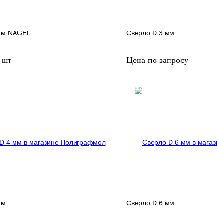
мм NAGEL
Сверло D 3 мм
Цена по запросу
/ шт
В корзину
Запросить
лик
Сравнение
Купить в 1 клик
В
В избранное
наличии
н
мм
Сверло D 6 мм