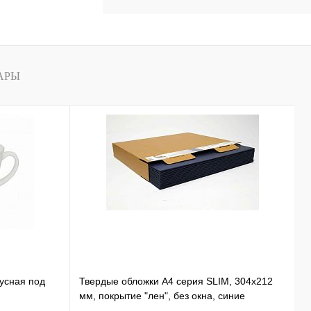
АРЫ
нусная под
Твердые обложки А4 серия SLIM, 304x212
К
мм, покрытие "лен", без окна, синие
B
1