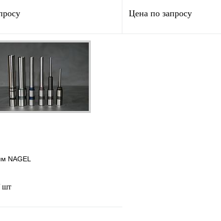
просу
Цена по запросу
Запросить цену
Запросить
лик
Сравнение
Купить в 1 клик
В
В избранное
наличии
н
мм NAGEL
/ шт