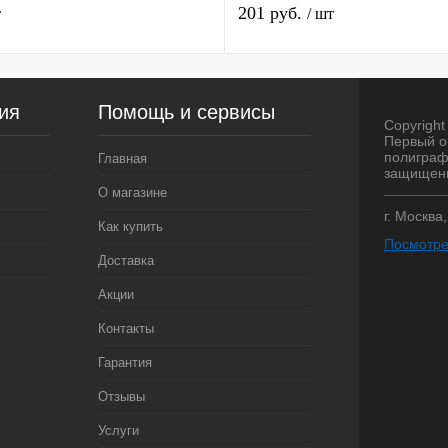
201 руб.
т
/ шт
ия
Помощь и сервисы
Copyright 
Первый о
полиграф
Главная
защищен
О магазине
г. Москва
Как купить
Посмотре
Доставка
Акции
Контакты
Гарантия
Отзывы
Услуги