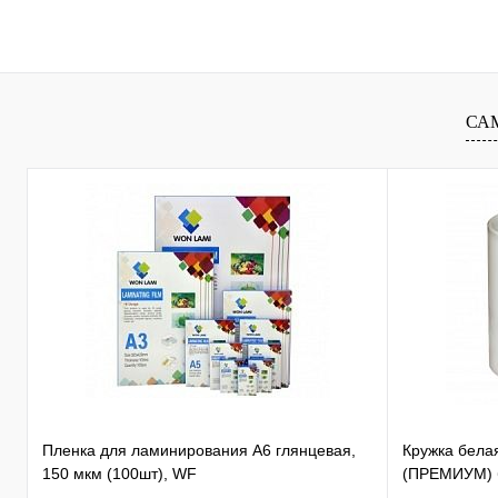
В корзину
Купить в 1 клик
Сравнение
Купить в 1 к
В избранное
В
В избранное
СА
наличии
Пленка для ламинирования А6 глянцевая,
Кружка бела
150 мкм (100шт), WF
(ПРЕМИУМ) б