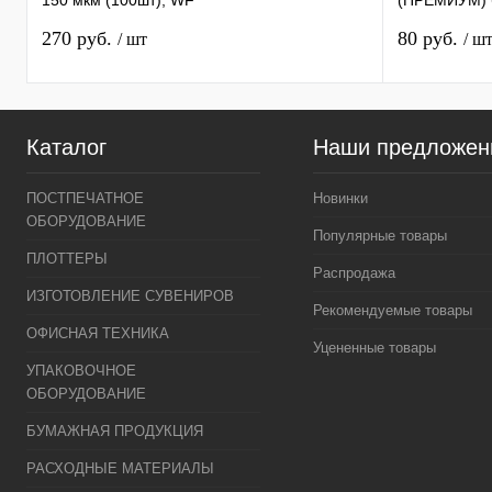
150 мкм (100шт), WF
(ПРЕМИУМ) б
270 руб.
80 руб.
/ шт
/ ш
Каталог
Наши предложен
ПОСТПЕЧАТНОЕ
Новинки
ОБОРУДОВАНИЕ
Популярные товары
ПЛОТТЕРЫ
Распродажа
ИЗГОТОВЛЕНИЕ СУВЕНИРОВ
Рекомендуемые товары
ОФИСНАЯ ТЕХНИКА
Уцененные товары
УПАКОВОЧНОЕ
ОБОРУДОВАНИЕ
БУМАЖНАЯ ПРОДУКЦИЯ
РАСХОДНЫЕ МАТЕРИАЛЫ