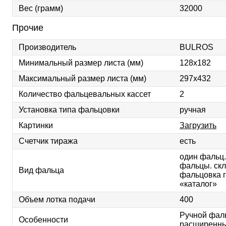
Вес (грамм)
32000
Прочие
Производитель
BULROS
Минимальный размер листа (мм)
128х182
Максимальный размер листа (мм)
297х432
Количество фальцевальных кассет
2
Установка типа фальцовки
ручная
Картинки
Загрузить
Счетчик тиража
есть
один фальц
фальцы. ск
Вид фальца
фальцовка 
«каталог»
Объем лотка подачи
400
Ручной фал
Особенности
расширенны