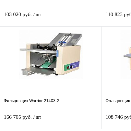
103 020 руб.
110 823 ру
/ шт
Подписаться
Купить в 1 клик
Сравнение
Купить в 1 к
В избранное
Недоступно
В избранное
Фальцовщик Warrior 21403-2
Фальцовщик 
166 705 руб.
108 746 ру
/ шт