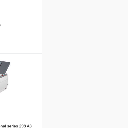
2
Подписаться
Сравнение
Недоступно
nal series 298 A3