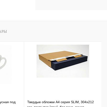
АРЫ
нусная под
Твердые обложки А4 серия SLIM, 304x212
К