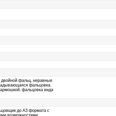
. двойной фальц. неравные
ладывающаяся фальцовка.
гармошкой. фальцовка вида
ьцовщик до А3 формата с
ми возможностями