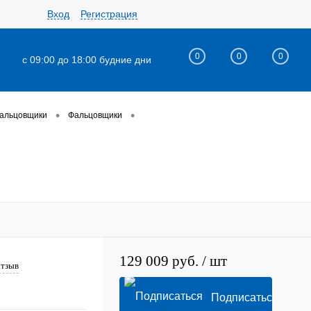
Вход
Регистрация
0
0
0
с 09:00 до 18:00 будние дни
•
•
фальцовщики
Фальцовщики
129 009 руб.
/ шт
отзыв
Подписаться