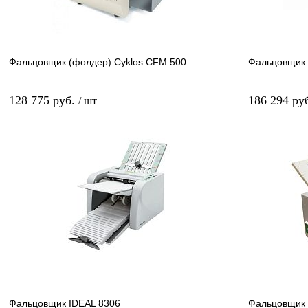
Фальцовщик (фолдер) Cyklos CFM 500
Фальцовщик 
128 775 руб.
186 294 ру
/ шт
В корзину
Купить в 1 клик
Сравнение
Купить в 1 к
В избранное
В
В избранное
наличии
Фальцовщик IDEAL 8306
Фальцовщик 