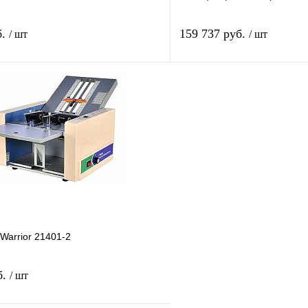
б.
159 737 руб.
/ шт
/ шт
Подписаться
лик
Сравнение
Купить в 1 клик
Недоступно
В избранное
Warrior 21401-2
б.
/ шт