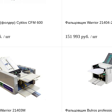
(фолдер) Cyklos CFM 600
Фальцовщик Warrior 21404-
б.
151 993 руб.
/ шт
/ шт
В корзину
лик
Сравнение
Купить в 1 клик
В
В избранное
наличии
Warrior 21403M
Фальцовщик Bulros professio