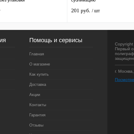
ез упаковки
сублимацию
201 руб.
т
/ шт
ия
Помощь и сервисы
Copyright 
Первый о
полиграф
Главная
защищен
О магазине
г. Москва
Как купить
Посмотре
Доставка
Акции
Контакты
Гарантия
Отзывы